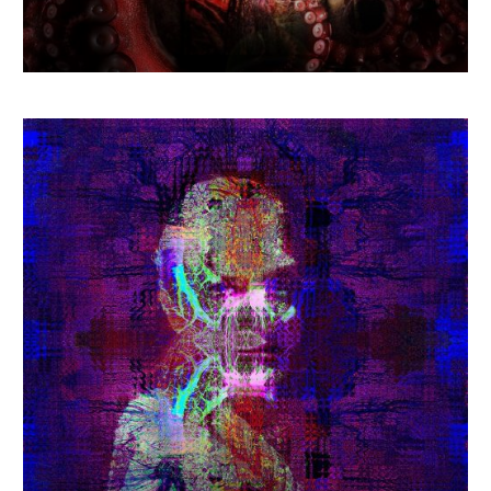
€
1 110.08
–
€
1 526.36