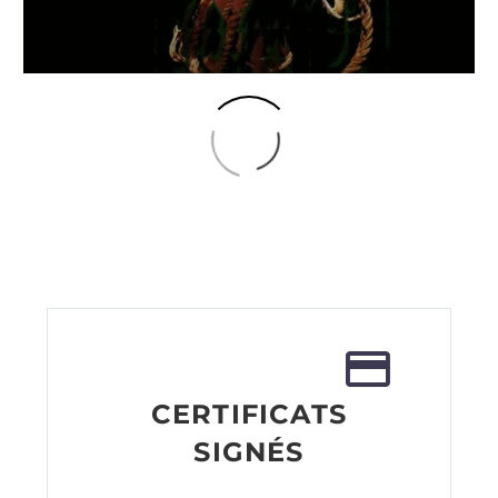
€
1 110.08
–
€
1 526.37
CERTIFICATS
SIGNÉS