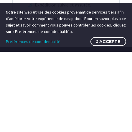
Expédition suivie et assurée.
Notre site web utilise des cookies provenant de services tiers afin
d'améliorer votre expérience de navigation. Pour en savoir plus à ce
sujet et savoir comment vous pouvez contrôler les cookies, cliquez
sur « Préférences de confidentialité ».
Préférences de confidentialité
J'ACCEPTE
NOS UNIVERS
Recherches fréquentes
Recherches fréquentes
Search Term 1
Search Term 1
Studio photo et vidéo
Photographies d’art
Couture sur-mesure dame
Vêtements et accessoires pour femme
Français
Deutsch
English