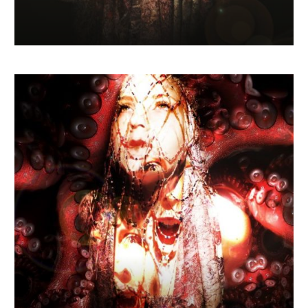
€
1 110.08
–
€
1 572.62