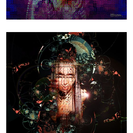
€
925.07
–
€
1 387.61