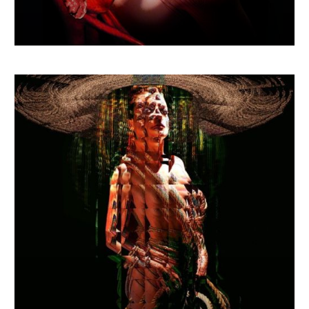
€
1 202.59
–
€
1 665.12