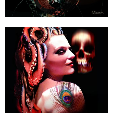
€
1 295.10
–
€
1 757.64