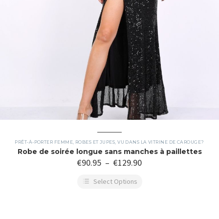
PRÊT-À-PORTER FEMME
,
ROBES ET JUPES
,
VU DANS LA VITRINE DE CAROUGE?
Robe de soirée longue sans manches à paillettes
€
90.95
–
€
129.90
Select Options