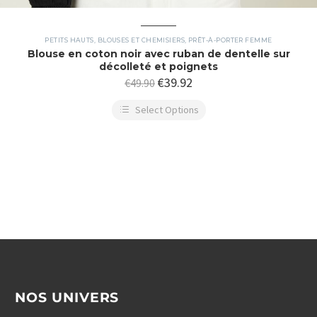
PETITS HAUTS, BLOUSES ET CHEMISIERS
,
PRÊT-À-PORTER FEMME
Blouse en coton noir avec ruban de dentelle sur
décolleté et poignets
€
39.92
€
49.90
Select Options
NOS UNIVERS