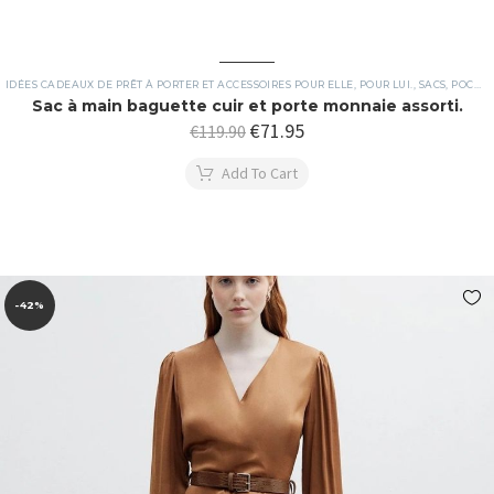
IDÉES CADEAUX DE PRÊT À PORTER ET ACCESSOIRES POUR ELLE, POUR LUI.
,
SACS, POCHETTES ET PORTEFEUILLES
Sac à main baguette cuir et porte monnaie assorti.
€
71.95
€
119.90
Add To Cart
-42%