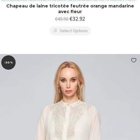
Chapeau de laine tricotée feutrée orange mandarine
avec fleur
€
32.92
€
49.90
Select Options
-30%