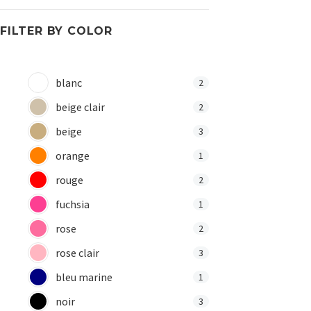
FILTER BY
COLOR
blanc
2
beige clair
2
beige
3
orange
1
rouge
2
fuchsia
1
rose
2
rose clair
3
bleu marine
1
noir
3