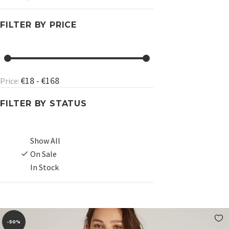
FILTER BY
PRICE
€18 - €168
Price:
FILTER BY
STATUS
Show All
On Sale
In Stock
-50%