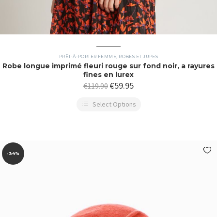
PRÊT-À-PORTER FEMME
,
ROBES ET JUPES
Robe longue imprimé fleuri rouge sur fond noir, a rayures
fines en lurex
€
59.95
€
119.90
Select Options
-34%