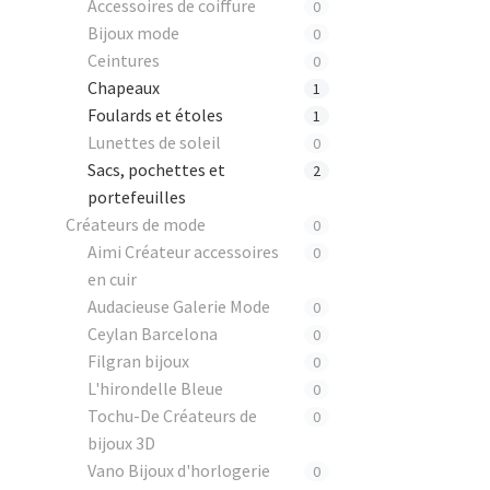
Accessoires de coiffure
0
Bijoux mode
0
Ceintures
0
Chapeaux
1
Foulards et étoles
1
Lunettes de soleil
0
Sacs, pochettes et
2
portefeuilles
DEUTSCH
Créateurs de mode
0
Aimi Créateur accessoires
0
en cuir
ENGLISH
Audacieuse Galerie Mode
0
Ceylan Barcelona
0
Filgran bijoux
0
L'hirondelle Bleue
0
Tochu-De Créateurs de
0
bijoux 3D
Vano Bijoux d'horlogerie
0