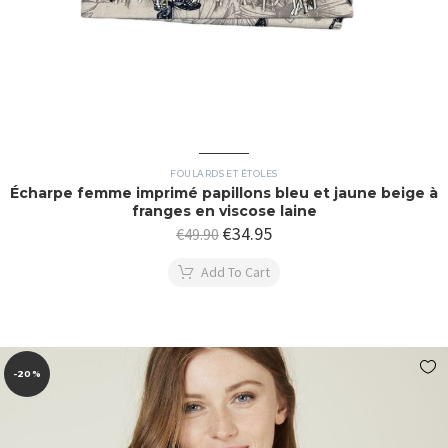
FOULARDS ET ÉTOLES
Écharpe femme imprimé papillons bleu et jaune beige à
franges en viscose laine
€
34.95
€
49.90
Add To Cart
-20%