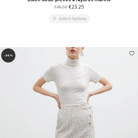
€
23.25
€
46.50
Select Options
-30%