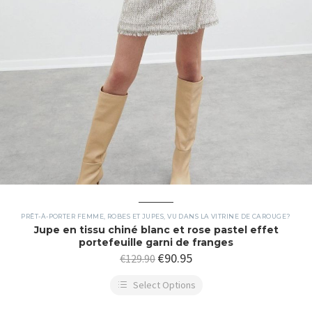
PRÊT-À-PORTER FEMME
,
ROBES ET JUPES
,
VU DANS LA VITRINE DE CAROUGE?
Jupe en tissu chiné blanc et rose pastel effet
portefeuille garni de franges
€
90.95
€
129.90
Select Options