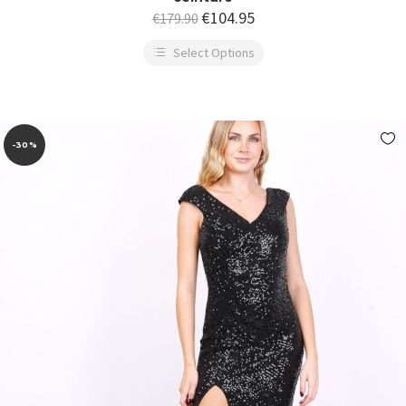
€
104.95
€
179.90
Select Options
-30%