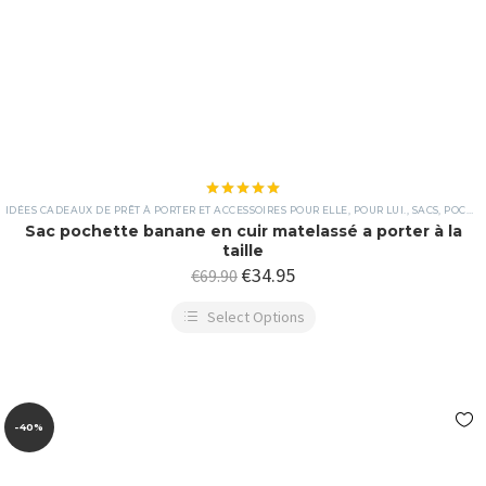
Note
5.00
IDÉES CADEAUX DE PRÊT À PORTER ET ACCESSOIRES POUR ELLE, POUR LUI.
,
SACS, POCHETTES ET PORTEFEUILLES
sur 5
Sac pochette banane en cuir matelassé a porter à la
taille
€
34.95
€
69.90
Select Options
-40%