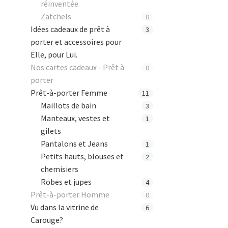
réinventée
Zatchels
0
Idées cadeaux de prêt à
3
porter et accessoires pour
Elle, pour Lui.
Nos cartes cadeaux - Prêt à
0
porter
Prêt-à-porter Femme
11
Maillots de bain
3
Manteaux, vestes et
1
gilets
Pantalons et Jeans
1
Petits hauts, blouses et
2
chemisiers
Robes et jupes
4
Prêt-à-porter Homme
0
Vu dans la vitrine de
6
Carouge?