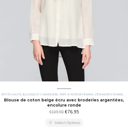
PETITS HAUTS, BLOUSES ET CHEMISIERS
,
PRÊT-À-PORTER FEMME
,
VÊTEMENTS FEMME ET ACCESSOIRES, RÉALISÉS PAR DES CRÉATEURS ARTISANS
Blouse de coton beige écru avec broderies argentées,
encolure ronde
€
76.95
€
109.90
Select Options