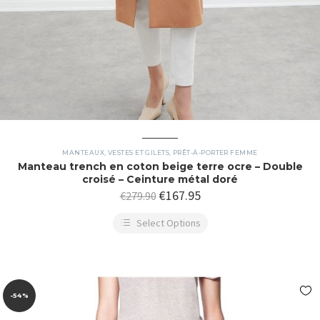
MANTEAUX, VESTES ET GILETS
,
PRÊT-À-PORTER FEMME
Manteau trench en coton beige terre ocre – Double
croisé – Ceinture métal doré
€
167.95
€
279.90
Select Options
-54%