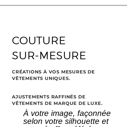
COUTURE
SUR-MESURE
CRÉATIONS À VOS MESURES DE
VÊTEMENTS UNIQUES.
AJUSTEMENTS RAFFINÉS DE
VÊTEMENTS DE MARQUE DE LUXE.
À
v
o
t
r
e
i
m
a
g
e
,
f
a
ç
o
n
n
é
e
s
e
l
o
n
v
o
t
r
e
s
i
l
h
o
u
e
t
t
e
e
t