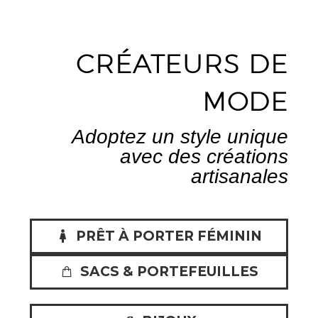
CRÉATEURS
DE
MODE
A
d
o
p
t
e
z
u
n
s
t
y
l
e
u
n
i
q
u
e
a
v
e
c
d
e
s
c
r
é
a
t
i
o
n
s
a
r
t
i
s
a
n
a
l
e
s
PRÊT À PORTER FÉMININ
SACS & PORTEFEUILLES