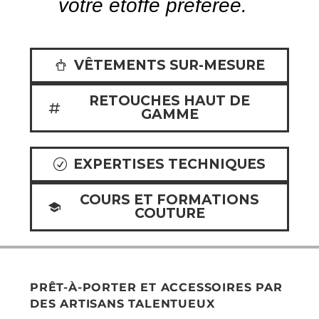
v
o
t
r
e
é
t
o
f
f
e
p
r
é
f
é
r
é
e
.
VÊTEMENTS SUR-MESURE
RETOUCHES HAUT DE
GAMME
EXPERTISES TECHNIQUES
COURS ET FORMATIONS
COUTURE
PRÊT-À-PORTER ET ACCESSOIRES PAR
DES ARTISANS TALENTUEUX