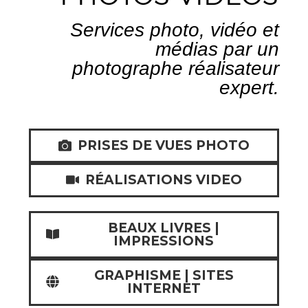
S
e
r
v
i
c
e
s
p
h
o
t
o
,
v
i
d
é
o
e
t
m
é
d
i
a
s
p
a
r
u
n
p
h
o
t
o
g
r
a
p
h
e
r
é
a
l
i
s
a
t
e
u
r
e
x
p
e
r
t
.
PRISES DE VUES PHOTO
RÉALISATIONS VIDEO
BEAUX LIVRES |
IMPRESSIONS
GRAPHISME | SITES
INTERNET