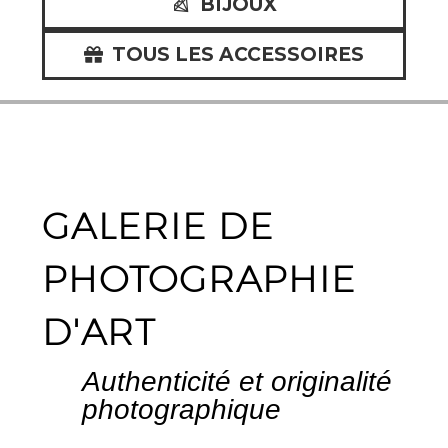
BIJOUX
TOUS LES ACCESSOIRES
GALERIE
DE
PHOTOGRAPHIE
D'ART
A
u
t
h
e
n
t
i
c
i
t
é
e
t
o
r
i
g
i
n
a
l
i
t
é
p
h
o
t
o
g
r
a
p
h
i
q
u
e