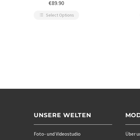
aufgesetzten Taschen
R
€
89.90
Select Options
UNSERE WELTEN
MOD
Foto- und Videostudio
Über u