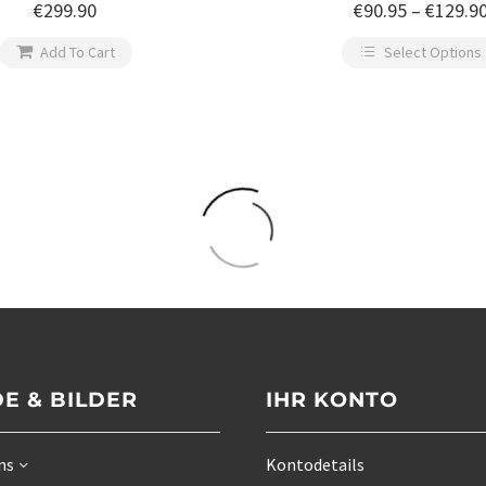
ückenausschnitt
€
299.90
€
90.95
–
€
129.9

Add To Cart
Select Options
E & BILDER
IHR KONTO
ns
Kontodetails