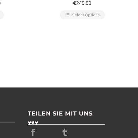
Stängeln bestickt
0
€
249.90
Select Options
TEILEN SIE MIT UNS
♥♥♥