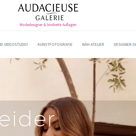
Modedesigner & limitierte Auflagen
ND VIDEOSTUDIO
KUNSTFOTOGRAFIE
NÄH ATELIER
DESIGNER-
eider