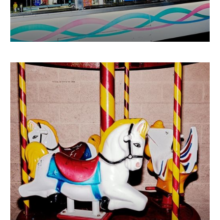
€
740.06
–
€
1 526.36