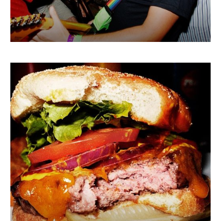
€
740.06
–
€
1 526.36