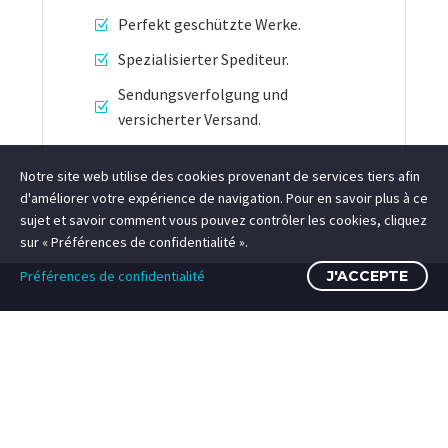
Perfekt geschützte Werke.
Spezialisierter Spediteur.
Sendungsverfolgung und
versicherter Versand.
Notre site web utilise des cookies provenant de services tiers afin
d'améliorer votre expérience de navigation. Pour en savoir plus à ce
sujet et savoir comment vous pouvez contrôler les cookies, cliquez
sur « Préférences de confidentialité ».
Préférences de confidentialité
J'ACCEPTE
UNSERE WELTEN
Häufig gesucht
Häufig gesucht
Suchbegriff 1
Suchbegriff 1
Foto- und Videostudio
Kunstfotografie