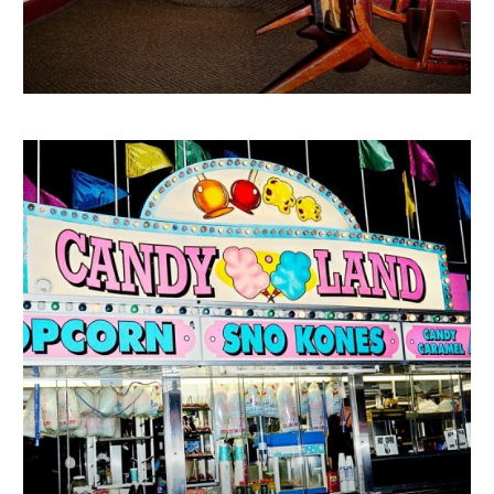
€
740.06
–
€
1 526.36