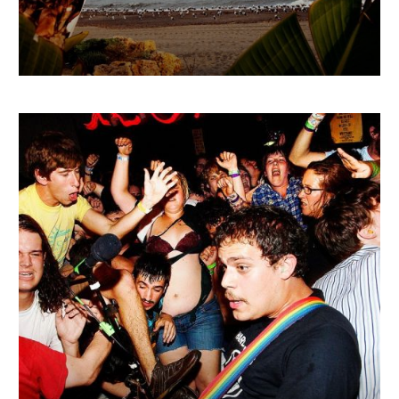
€
740.00
–
€
1 526.36