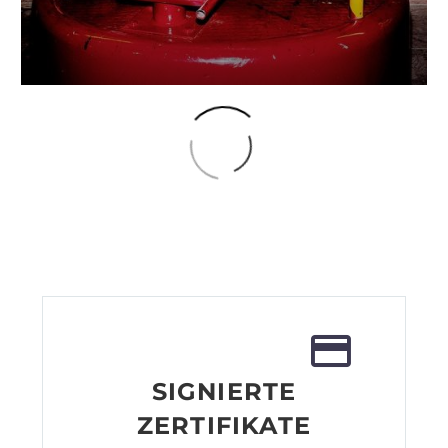
€
740.06
–
€
1 526.36
SIGNIERTE
ZERTIFIKATE