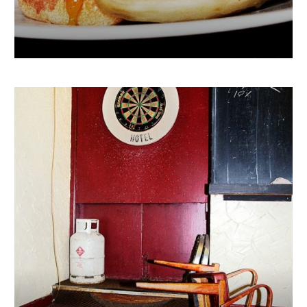
€
740.06
–
€
1 526.36