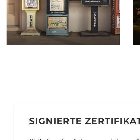
Alternative:
A
€
740.06
–
€
1 572.62
€
SIGNIERTE ZERTIFIKA