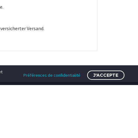
e.
versicherter Versand.
et
Préférences de confidentialité
J'ACCEPTE
TEILEN SIE MIT UNS
♥♥♥