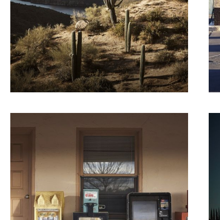
Alternative:
A
€
1 202.59
–
€
2 266.42
€