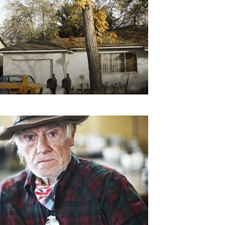
ive:
6
–
€
1 572.62