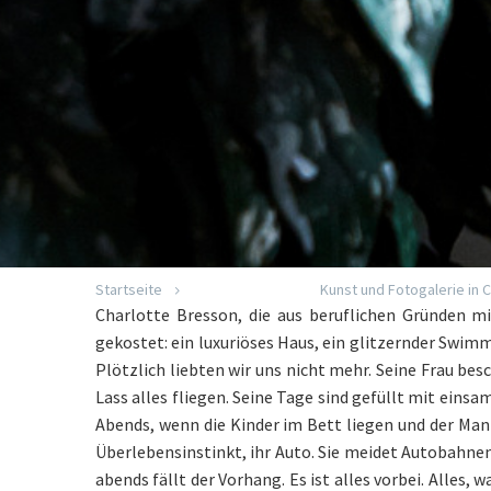
Startseite
Kunst und Fotogalerie in 
Charlotte Bresson, die aus beruflichen Gründen mi
gekostet: ein luxuriöses Haus, ein glitzernder Swimm
Plötzlich liebten wir uns nicht mehr. Seine Frau b
Lass alles fliegen. Seine Tage sind gefüllt mit ein
Abends, wenn die Kinder im Bett liegen und der Mann
Überlebensinstinkt, ihr Auto. Sie meidet Autobahne
abends fällt der Vorhang. Es ist alles vorbei. Alles,