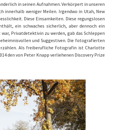
eränderlich in seinen Aufnahmen. Verkörpert in unseren
ch innerhalb weniger Meilen. Irgendwo in Utah, New
sslichkeit. Diese Einsamkeiten. Diese regungslosen
nthält, ein schwaches sicherlich, aber dennoch ein
 war, Privatdetektivin zu werden, gab das Schleppen
Geheimnisvollen und Suggestiven. Die fotografierten
hlen. Als freiberufliche Fotografin ist Charlotte
2014 den von Peter Knapp verliehenen Discovery Prize