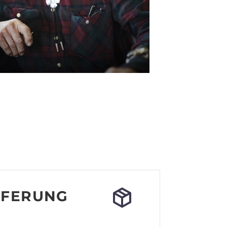
ive:
6
–
€
1 572.62
EFERUNG