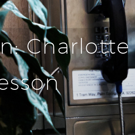
n: Charlotte
esson