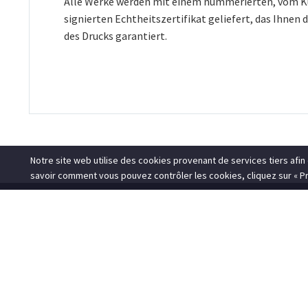
Alle Werke werden mit einem nummerierten, vom K
signierten Echtheitszertifikat geliefert, das Ihnen d
des Drucks garantiert.
Notre site web utilise des cookies provenant de services tiers afin 
savoir comment vous pouvez contrôler les cookies, cliquez sur « Pr
UNSERE WELTEN
MOD
Foto- und Videostudio
Über u
Kunstfotografie
Schwei