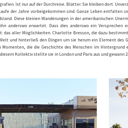
rafien. Ist nur auf der Durchreise. Blätter. Sie bleiben dort. Unv
m Laufe der Jahre vorbeigekommen sind. Ganze Leben entfalten si
land. Diese kleinen Wanderungen in der amerikanischen Unerme
 ihn anderswo erwartet. Dass dies anderswo ein Versprechen e
t: das aller Möglichkeiten. Charlotte Bresson, die dazu bestimmt
ie Welt und hinterließ den Dingen um sie herum ein Element des 
omenten, die die Geschichte des Menschen im Hintergrund erzä
 diesem Kollektiv stellte sie in London und Paris aus und gewann 