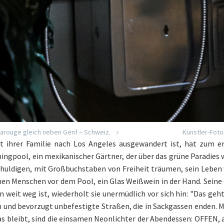
Carouge gleich neben Genf – Schweiz.
Künstler-Fot
t ihrer Familie nach Los Angeles ausgewandert ist, hat zum e
ingpool, ein mexikanischer Gärtner, der über das grüne Paradies wa
eschuldigen, mit Großbuchstaben von Freiheit träumen, sein Leben
samen Menschen vor dem Pool, ein Glas Weißwein in der Hand. Seine
 weit weg ist, wiederholt sie unermüdlich vor sich hin: "Das geh
n und bevorzugt unbefestigte Straßen, die in Sackgassen enden. M
 was bleibt, sind die einsamen Neonlichter der Abendessen: OFFEN,