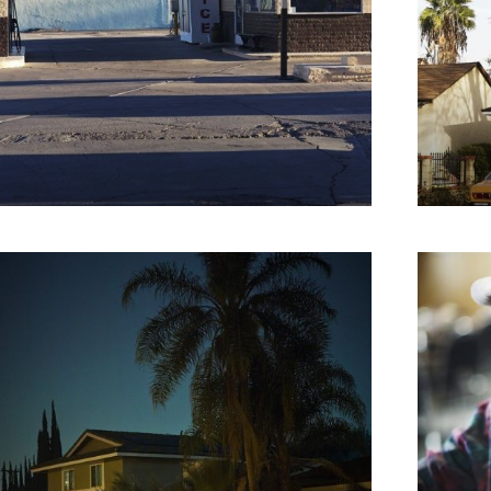
Alternat
lternative:
740.06
–
€
1 572.62
€
740.0