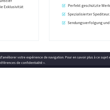
ünstler
Perfekt geschützte Werk
ie Exklusivität
Spezialisierter Spediteur.
Sendungsverfolgung und 
d'améliorer votre expérience de navigation. Pour en savoir plus à ce sujet 
éférences de confidentialité ».
E & BILDER
IHR KONTO
ns
Kontodetails
Häufig gesucht
Häufig gesucht
Suchbegriff 1
Suchbegriff 1
zer Qualität
Ihre Bestellungen