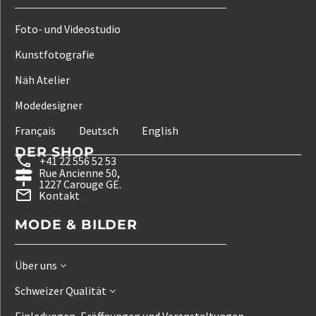
Foto- und Videostudio
Kunstfotografie
Näh Atelier
Modedesigner
Français
Deutsch
English
DER SHOP
+41 22 556 52 53
Rue Ancienne 50,
1227 Carouge GE.
Kontakt
MODE & BILDER
Über uns
Schweizer Qualität
Einladungen, Eröffnungen und Veranstaltungen