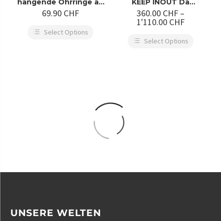
hängende Ohrringe an
KEEP INOUT Da
goldenem Haken
Socket2 Stephane
69.90
CHF
360.00
CHF
–
Stribick Fine Art
1'110.00
CHF
Photography
Select Options
Select Options
UNSERE WELTEN