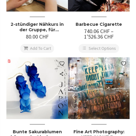
2-stündiger Nähkurs in
Barbecue Cigarette
der Gruppe, für
740.06
CHF
–
Anfänger⋅e
80.00
CHF
1'526.36
CHF

Add To Cart
Select Options


Bunte Sakurablumen
Fine Art Photography: