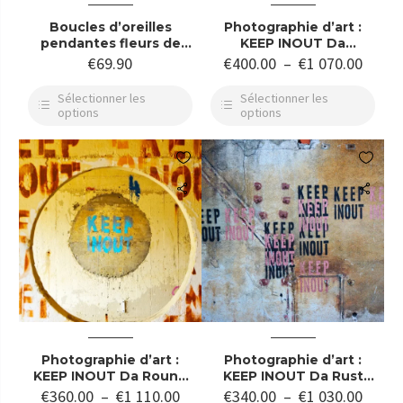
Boucles d’oreilles
Photographie d’art :
pendantes fleurs de
KEEP INOUT Da
sakura colorées sur
Lunettes Stephane
€
69.90
€
400.00
–
€
1 070.00
crochet doré
Stribick Photographie
D Art
Sélectionner les
Sélectionner les
options
options


Photographie d’art :
Photographie d’art :
KEEP INOUT Da Round
KEEP INOUT Da Rust
Stephane Stribick
Stephane Stribick
€
360.00
–
€
1 110.00
€
340.00
–
€
1 030.00