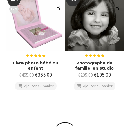
NEW
Note
5.00
Note
4.80
Livre photo bébé ou
Photographe de
sur 5
sur 5
enfant
famille, en studio
€
355.00
€
195.00
€
455.00
€
235.00

Ajouter au panier

Ajouter au panier