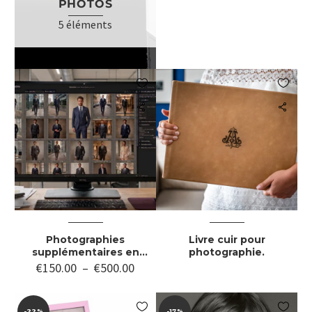
PHOTOS
5 éléments


Photographies
Livre cuir pour
supplémentaires en
photographie.
Haute Définition
€
150.00
–
€
500.00


-22%
-17%