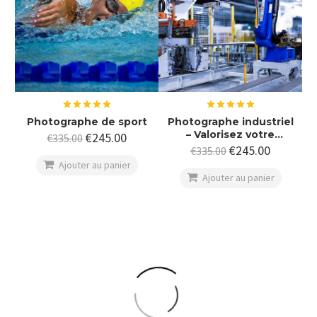
Note
5.00
Note
5.00
Photographe de sport
Photographe industriel
sur 5
sur 5
– Valorisez votre
€
245.00
€
335.00
entreprise, vos savoir-
€
245.00
€
335.00
faire et vos

Ajouter au panier
infrastructures

Ajouter au panier