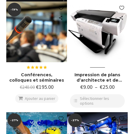


-19%
Note
5.00
Conférences,
Impression de plans
sur 5
colloques et séminaires
d’architecte et de
grands documents A3,
€
195.00
€
9.00
–
€
25.00
€
240.00
A2, A1, A0 jusqu’à 36
pouces – 92cm de large

Ajouter au panier
Sélectionner les
options


-27%
-27%