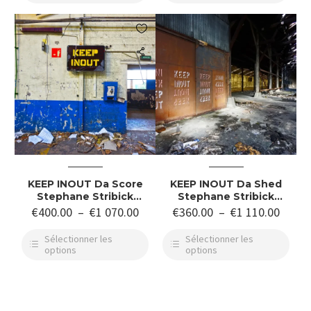


KEEP INOUT Da Score
KEEP INOUT Da Shed
Stephane Stribick
Stephane Stribick
Photographie D Art
Photographie D Art
€
400.00
–
€
1 070.00
€
360.00
–
€
1 110.00
Sélectionner les
Sélectionner les
options
options