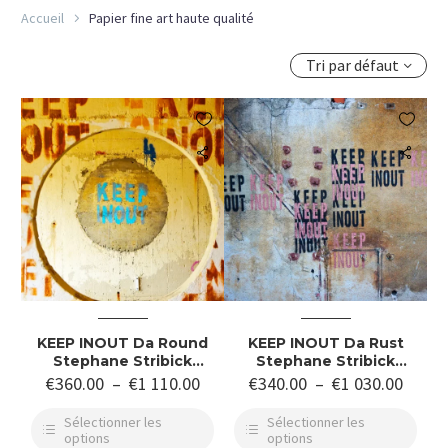
Accueil
Papier fine art haute qualité
Tri par défaut


KEEP INOUT Da Round
KEEP INOUT Da Rust
Stephane Stribick
Stephane Stribick
Photographie D Art
Photographie D Art
€
360.00
–
€
1 110.00
€
340.00
–
€
1 030.00
Sélectionner les
Sélectionner les
options
options