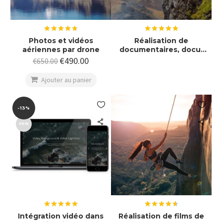
Note
4.78
Note
5.00
Photos et vidéos
Réalisation de
sur 5
sur 5
aériennes par drone
documentaires, docu-
fiction, et films
€
490.00
€
650.00
d’archives

Ajouter au panier


-13%
NEW
Note
5.00
Note
4.60
Intégration vidéo dans
Réalisation de films de
sur 5
sur 5