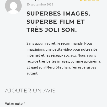
25 septembre 2019
Note
5
sur
5
SUPERBES IMAGES,
SUPERBE FILM ET
TRÈS JOLI SON.
Sans aucun regret, je recommande. Nous
imaginions une petite vidéo pour notre site
internet et les réseaux sociaux. Nous avons
reçu de très belles images, comme au cinéma.
Et quel son! Merci Stéphan, j’en espérai pas
autant.
AJOUTER UN AVIS
Votre note
Alternative:
*