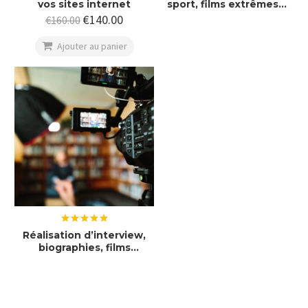
vos sites internet
sport, films extrêmes,
films d’action
€
140.00
€
160.00

Ajouter au panier

Note
5.00
Réalisation d’interview,
sur 5
biographies, films
portrait