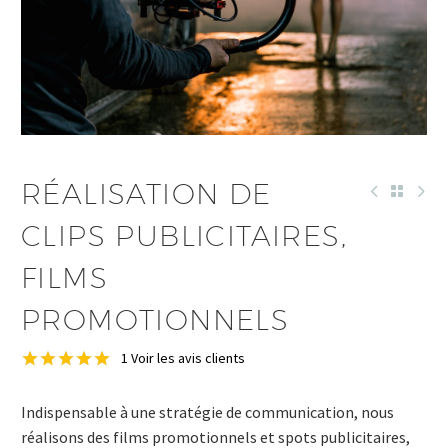
RÉALISATION DE
DEUTSCH
CLIPS PUBLICITAIRES,
ENGLISH
FILMS
PROMOTIONNELS
1
Voir les avis clients
Noté
1
5.00
sur 5 basé
Indispensable à une stratégie de communication, nous
sur
notation
réalisons des films promotionnels et spots publicitaires,
client