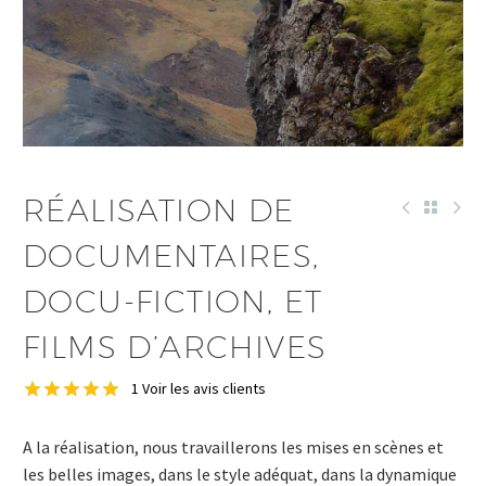
RÉALISATION DE
DEUTSCH
DOCUMENTAIRES,
ENGLISH
DOCU-FICTION, ET
FILMS D’ARCHIVES
1
Voir les avis clients
Noté
1
5.00
sur 5 basé
A la réalisation, nous travaillerons les mises en scènes et
sur
notation
les belles images, dans le style adéquat, dans la dynamique
client