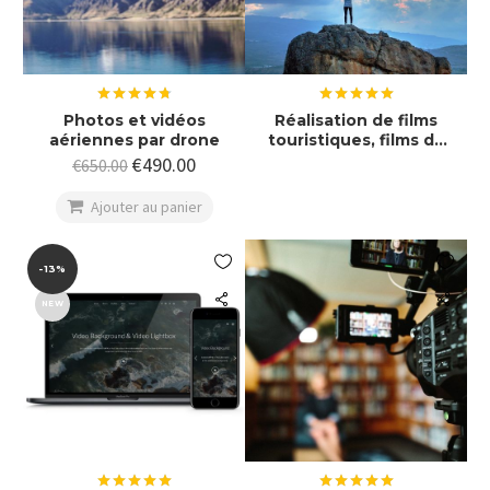
Note
4.78
Note
5.00
Photos et vidéos
Réalisation de films
sur 5
sur 5
aériennes par drone
touristiques, films de
montagne, films nature
€
490.00
€
650.00

Ajouter au panier


-13%
NEW