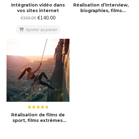
Note
5.00
Note
5.00
Intégration vidéo dans
Réalisation d’interview,
sur 5
sur 5
vos sites internet
biographies, films
portrait
€
140.00
€
160.00

Ajouter au panier

Note
4.60
Réalisation de films de
sur 5
sport, films extrêmes,
films d’action